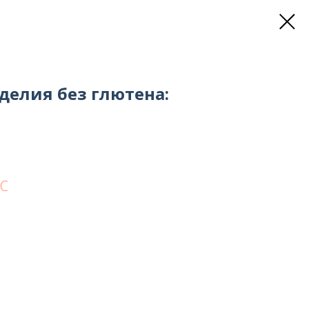
елия без глютена:
EC